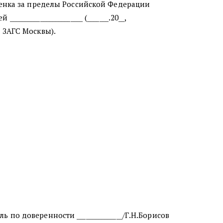
бенка за пределы Российской Федерации
__________________ (_______.20__,
ия ЗАГС Москвы).
ь по доверенности _______________/Г.Н.Борисов