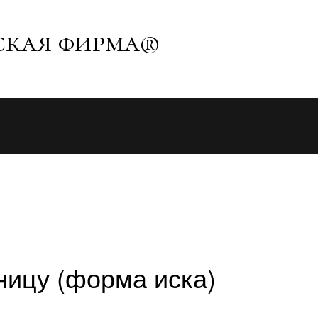
ская фирма®
ницу (форма иска)