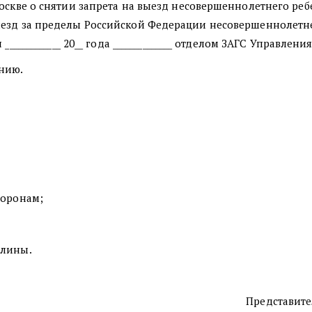
Москве о снятии запрета на выезд несовершеннолетнего ре
 за пределы Российской Федерации несовершеннолетней ______
____________ 20__ года ______________ отделом ЗАГС Управлен
ению.
;
торонам;
шлины.
Представител