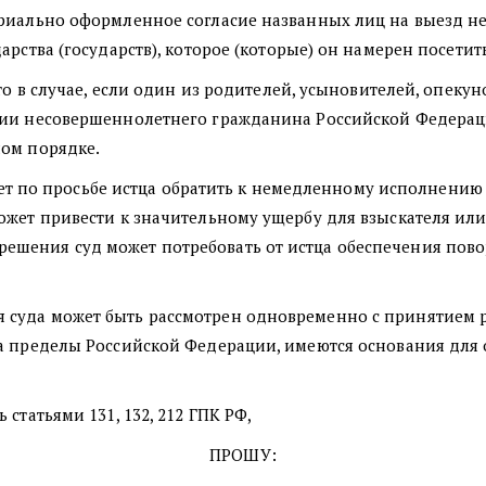
ариально оформленное согласие названных лиц на выезд 
арства (государств), которое (которые) он намерен посетит
то в случае, если один из родителей, усыновителей, опеку
ции несовершеннолетнего гражданина Российской Федераци
ном порядке.
может по просьбе истца обратить к немедленному исполнению
ожет привести к значительному ущербу для взыскателя ил
шения суд может потребовать от истца обеспечения пово
суда может быть рассмотрен одновременно с принятием р
за пределы Российской Федерации, имеются основания дл
статьями 131, 132, 212 ГПК РФ,
ПРОШУ: