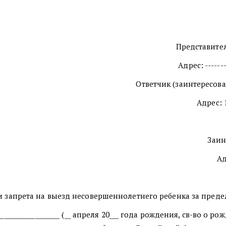
Представител
Адрес: -------
Ответчик (заинтересова
Адрес: 1
Заин
Ад
и запрета на выезд несовершеннолетнего ребенка за пре
_________________ (__ апреля 20___ года рождения, св-во о рож