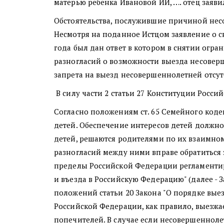
матерью ребенка Ивановой ИИ, …. отец заяв
Обстоятельства, послужившие причиной несо
Несмотря на поданное Истцом заявление о с
года был дан ответ в котором в снятии огра
разногласий о возможности выезда несовер
запрета на выезд несовершеннолетней отсут
В силу части 2 статьи 27 Конституции Росс
Согласно положениям ст. 65 Семейного коде
детей. Обеспечение интересов детей должно
детей, решаются родителями по их взаимном
разногласий между ними вправе обратиться 
пределы Российской Федерации регламентиро
и въезда в Российскую Федерацию" (далее - 
положений статьи 20 Закона "О порядке вы
Российской Федерации, как правило, выезжа
попечителей. В случае если несовершеннол