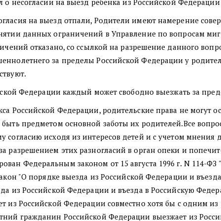
ил о несогласии на выезд ребенка из Российской Федерации
гласия на выезд отпали, Родители имеют намерение совер
нятии данных ограничений в Управление по вопросам мигр
ничений отказано, со ссылкой на разрешение данного вопр
шеннолетнего за пределы Российской Федерации у родител
ствуют.
ийской Федерации каждый может свободно выезжать за пре
кса Российской Федерации, родительские права не могут о
 быть предметом основной заботы их родителей.Все вопро
у согласию исходя из интересов детей и с учетом мнения 
за разрешением этих разногласий в орган опеки и попечите
ван Федеральным законом от 15 августа 1996 г. N 114-ФЗ
Закон "О порядке выезда из Российской Федерации и въезд
езда из Российской Федерации и въезда в Российскую Фед
ет из Российской Федерации совместно хотя бы с одним из
етний гражданин Российской Федерации выезжает из Росси