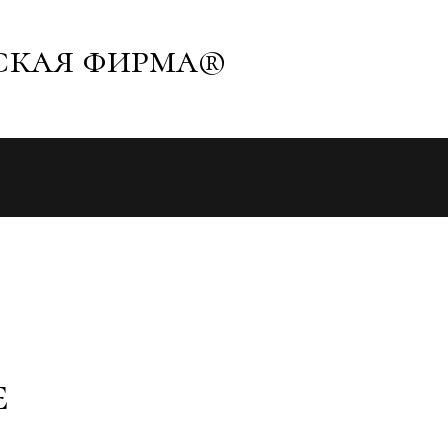
ская фирма®
е