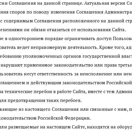
ии Соглашения на данной странице. Актуальная версия С
жания споров по поводу изменения Соглашения Администра
 с содержимым Соглашения расположенного на данной стр
енениями он обязан отказаться от использования Сайта.
е в одностороннем порядке ограничивать доступ Пользоват
ователь ведет неправомерную деятельность. Кроме того, а
ребованию уполномоченных органов государственной влас
 нарушают применимое законодательство или права третьи
ьзователь несут ответственность за неисполнение или н
 Соглашением и действующим законодательством Российско
за технические перебои в работе Сайта, вместе с тем Админ
ля предотвращения таких перебоев.
екающие из настоящего Соглашения или связанные с ним, 
конодательством Российской Федерации.
или размещаемые на настоящем Сайте, находятся на обор