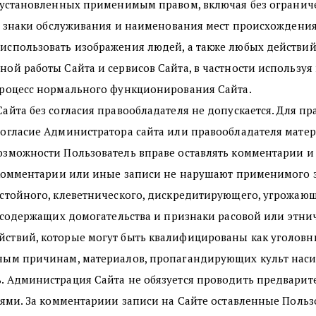
 установле
нных применимым правом, включая без ограниче
и, знаки обслуживания и наименования мест происхождения 
спользовать изображения людей, а также любых действий
ой работы Сайта и сервисов Сайта, в частности использу
процесс нормального функционирования Сайта.
айта без согласия правообладателя не допускается. Для п
огласие Администратора сайта или правообладателя матер
зможности Пользователь вправе оставлять комментарии и 
 комментарии или иные записи не нарушают применимого з
стойного, клеветнического, дискредитирующего, угрожающ
е содержащих домогательства и признаки расовой или этн
твий, которые могут быть квалифицированы как уголовны
ым причинам, материалов, пропагандирующих культ насил
. Администрация Сайта не обязуется проводить предвари
лями. За комментариии записи на Сайте оставленные Польз